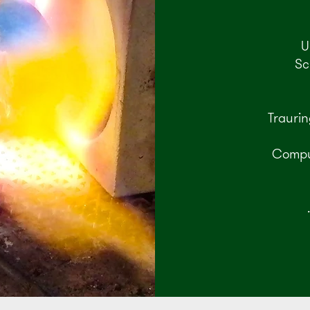
U
Sc
Trauri
Comput