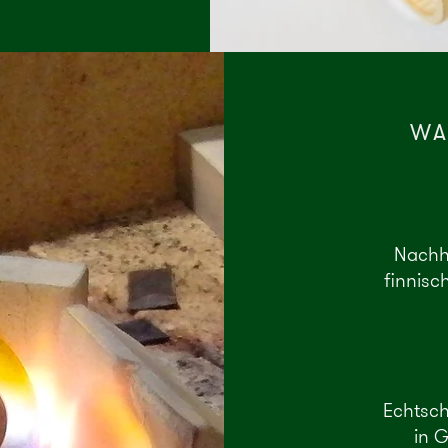
WA
Nachh
finnisc
Echtsc
in G