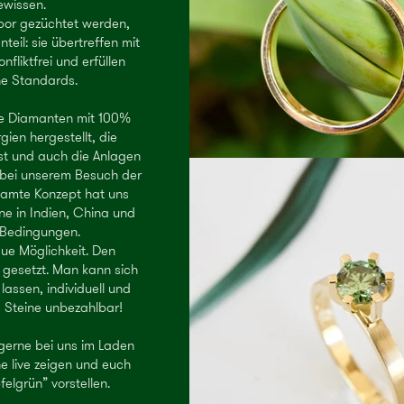
ewissen.
bor gezüchtet werden,
eil: sie übertreffen mit
fliktfrei und erfüllen
che Standards.
ie Diamanten mit 100%
ien hergestellt, die
st und auch die Anlagen
bei unserem Besuch der
samte Konzept hat uns
ine in Indien, China und
 Bedingungen.
ue Möglichkeit. Den
 gesetzt. Man kann sich
lassen, individuell und
he Steine unbezahlbar!
gerne bei uns im Laden
ne live zeigen und euch
elgrün” vorstellen.