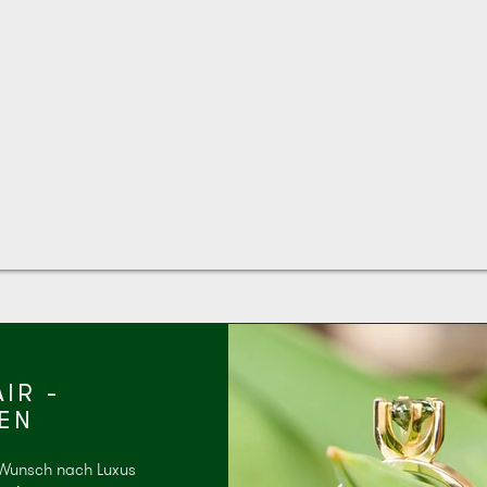
IR -
EN
 Wunsch nach Luxus