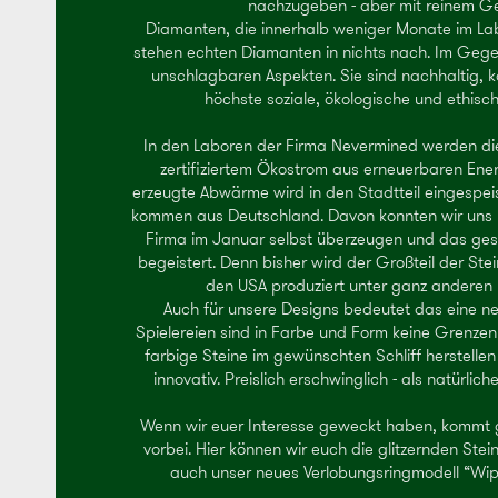
nachzugeben - aber mit reinem G
Diamanten, die innerhalb weniger Monate im La
stehen echten Diamanten in nichts nach. Im Gegent
unschlagbaren Aspekten. Sie sind nachhaltig, kon
höchste soziale, ökologische und ethis
In den Laboren der Firma Nevermined werden d
zertifiziertem Ökostrom aus erneuerbaren Energ
erzeugte Abwärme wird in den Stadtteil eingespei
kommen aus Deutschland. Davon konnten wir uns 
Firma im Januar selbst überzeugen und das ge
begeistert. Denn bisher wird der Großteil der Ste
den USA produziert unter ganz anderen
Auch für unsere Designs bedeutet das eine ne
Spielereien sind in Farbe und Form keine Grenzen
farbige Steine im gewünschten Schliff herstellen 
innovativ. Preislich erschwinglich - als natürlic
Wenn wir euer Interesse geweckt haben, kommt 
vorbei. Hier können wir euch die glitzernden Stei
auch unser neues Verlobungsringmodell “Wipf