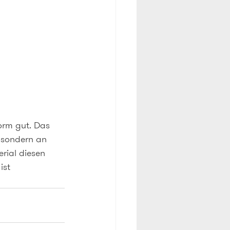
orm gut. Das 
, sondern an 
rial diesen 
ist 