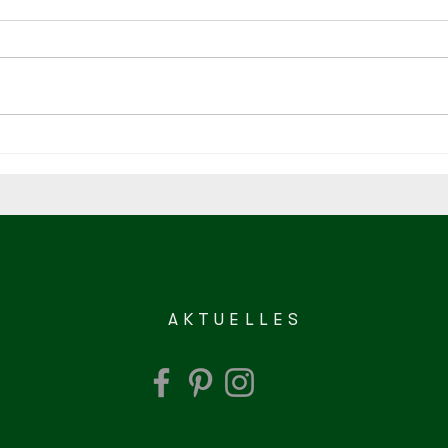
Fair
Art + Streetfood Ladenburg
AKTUELLES