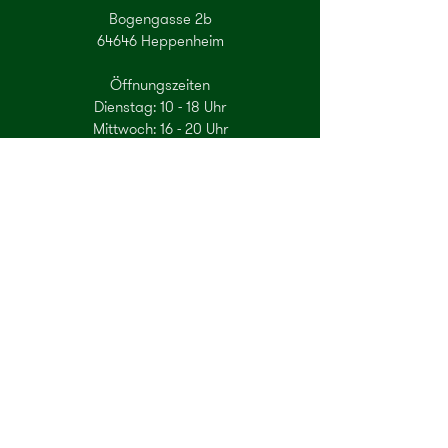
Bogengasse 2b
64646 Heppenheim
Öffnungszeiten
Dienstag: 10 - 18 Uhr
Mittwoch: 16 - 20 Uhr
Freitag: 10 - 18 Uhr
Samstag: 10 - 14 Uhr
Gerne können Sie auch einen Termin zur
Beratung per Mail oder Telefon
vereinbaren.
E-Mail
Newsletter