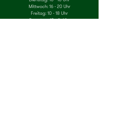
Mittwoch: 16 - 20 Uhr
Freitag: 10 - 18 Uhr
Samstag: 10 - 14 Uhr
Gerne können Sie auch einen Termin zur
Beratung per Mail oder Telefon
vereinbaren.
E-Mail
Newsletter
Abonnieren