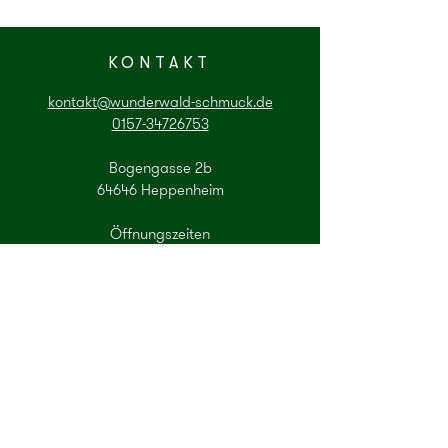
KONTAKT
kontakt@wunderwald-schmuck.de
0157-34726753
Bogengasse 2b
64646 Heppenheim
Öffnungszeiten
Dienstag: 10 - 18 Uhr
Mittwoch: 16 - 20 Uhr
Freitag: 10 - 18 Uhr
Samstag: 10 - 14 Uhr
Gerne können Sie auch einen Termin zur
Beratung per Mail oder Telefon
vereinbaren.