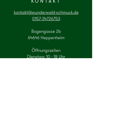
KONTAKT
kontakt@wunderwald-schmuck.de
0157-34726753
Bogengasse 2b
64646 Heppenheim
Öffnungszeiten
Dienstag: 10 - 18 Uhr
Mittwoch: 16 - 20 Uhr
Freitag: 10 - 18 Uhr
Samstag: 10 - 14 Uhr
Gerne können Sie auch einen Termin zur
Beratung per Mail oder Telefon
vereinbaren.