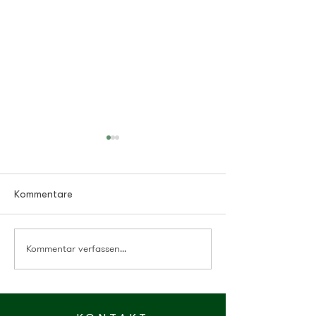
Kommentare
Faires Funkeln
Kommentar verfassen...
Art + Streetfood
Ladenburg