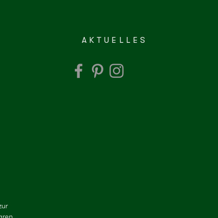
AKTUELLES
zur
aren.