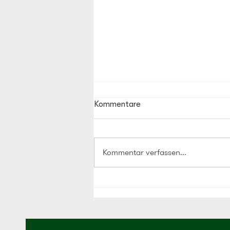
Kommentare
Kommentar verfassen...
Jede Menge Liebe