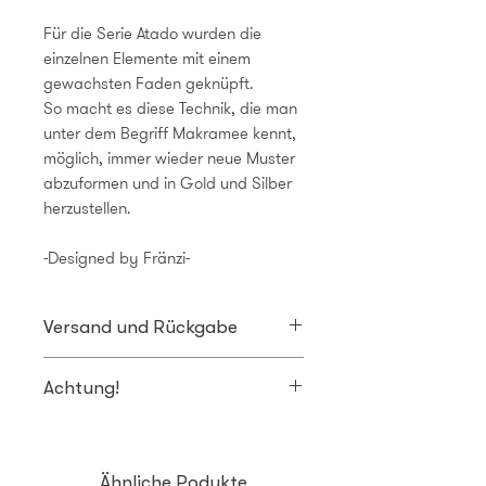
Für die Serie Atado wurden die
einzelnen Elemente mit einem
gewachsten Faden geknüpft.
So macht es diese Technik, die man
unter dem Begriff Makramee kennt,
möglich, immer wieder neue Muster
abzuformen und in Gold und Silber
herzustellen.
-Designed by Fränzi-
Versand und Rückgabe
Versandkosten: 5,49 Euro
Achtung!
Rückgabe: Wir zahlen den
Bitte entfernen Sie das Warenetikett
Rückversand! Schicken Sie uns
erst, wenn Sie sicher sind, dass sie
einfach eine E-Mail mit der Info,
das Schmuckstück behalten
Ähnliche Podukte